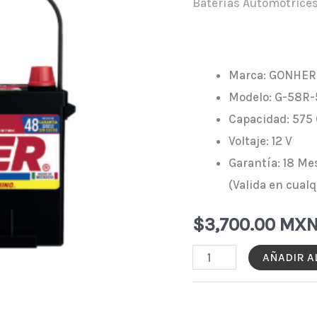
Baterías Automotrice
Marca: GONHER
Modelo: G-58R-
Capacidad: 575
Voltaje: 12 V
Garantía: 18 Me
(Valida en cual
$
3,700.00 MX
BATERÍA
AÑADIR A
GONHER
G-