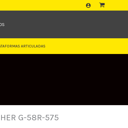
OS
ATAFORMAS ARTICULADAS
HER G-58R-575