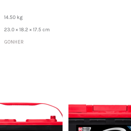
58R-
575
14.50 kg
cantidad
23.0 × 18.2 × 17.5 cm
GONHER