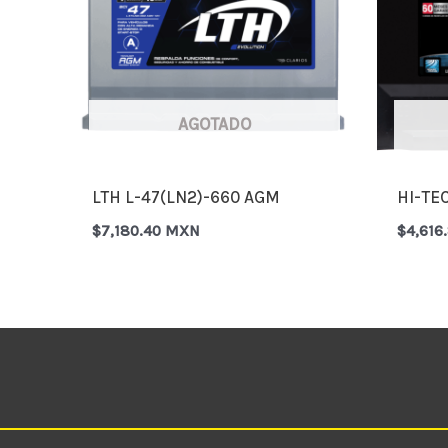
AGOTADO
LTH L-47(LN2)-660 AGM
HI-TE
$
7,180.40 MXN
$
4,616