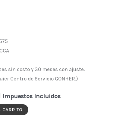
s
575
 CCA
ses sin costo y 30 meses con ajuste.
quier Centro de Servicio GONHER.)
N
Impuestos Incluidos
L CARRITO