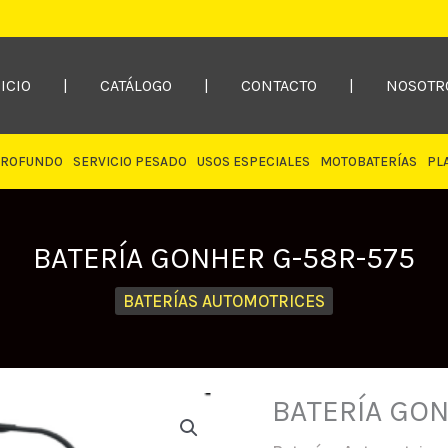
ICIO
|
CATÁLOGO
|
CONTACTO
|
NOSOTR
PROFUNDO
SERVICIO PESADO
USOS ESPECIALES
MOTOBATERÍAS
PL
BATERÍA GONHER G-58R-575
BATERÍAS AUTOMOTRICES
BATERÍA GON