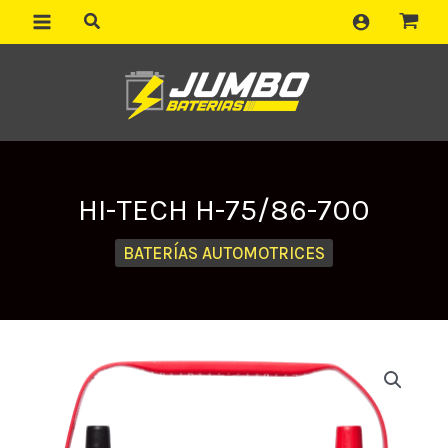
Ir
al
contenido
HI-TECH H-75/86-700
BATERÍAS AUTOMOTRICES