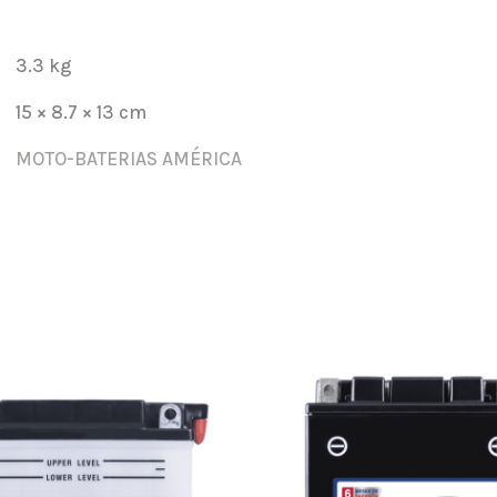
AGM
TX12-
3.3 kg
BS
cantidad
15 × 8.7 × 13 cm
MOTO-BATERIAS AMÉRICA