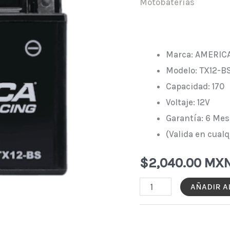
Motobaterías
Marca: AMERIC
Modelo: TX12-B
Capacidad: 170
Voltaje: 12V
Garantía: 6 Mes
(Valida en cualq
$
2,040.00 MX
MOTO-
AÑADIR A
BATERÍA
AMERICA