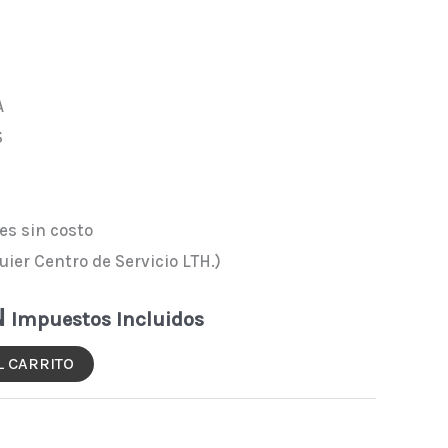
A
S
es sin costo
uier Centro de Servicio LTH.)
N
Impuestos Incluidos
L CARRITO