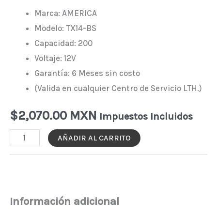
Marca: AMERICA
Modelo: TX14-BS
Capacidad: 200
Voltaje: 12V
Garantía: 6 Meses sin costo
(Valida en cualquier Centro de Servicio LTH.)
$
2,070.00 MXN
Impuestos Incluidos
Moto
AÑADIR AL CARRITO
Batería
América
AGM
TX14-
Información adicional
BS