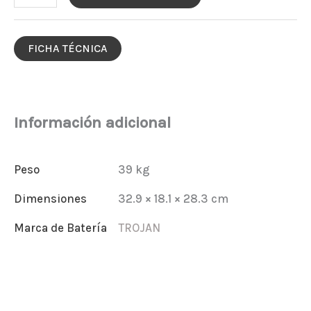
TROJAN
T1275
FICHA TÉCNICA
12V
150
AH
Información adicional
cantidad
Peso
39 kg
Dimensiones
32.9 × 18.1 × 28.3 cm
Marca de Batería
TROJAN