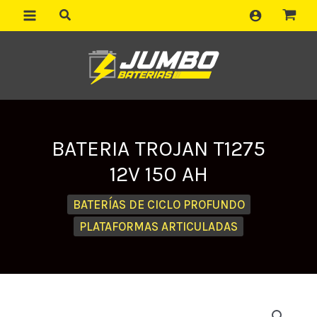
Ir
al
contenido
BATERIA TROJAN T1275
12V 150 AH
BATERÍAS DE CICLO PROFUNDO
PLATAFORMAS ARTICULADAS