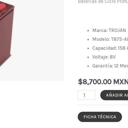
Baterías de Ciclo Pro
Marca: TROJAN
Modelo: T875-A
Capacidad: 158
Voltaje: 8V
Garantía: 12 Me
$
8,700.00 MX
BATERÍA
AÑADIR A
TROJAN
T-
FICHA TÉCNICA
875