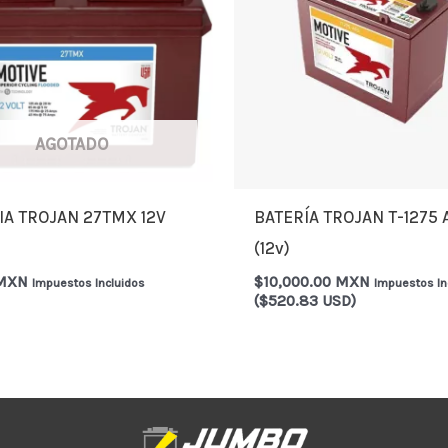
AGOTADO
IA TROJAN 27TMX 12V
BATERÍA TROJAN T-1275 
H
(12v)
 MXN
$
10,000.00 MXN
Impuestos Incluidos
Impuestos In
($520.83 USD)