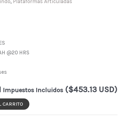
fundo
,
Plataformas Articuladas
ES
 AH @20 HRS
ses
N
($453.13 USD)
Impuestos Incluidos
L CARRITO