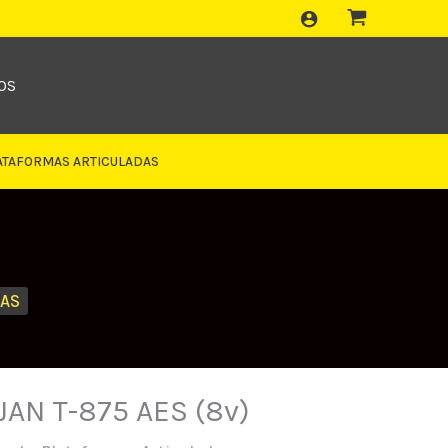
OS
ATAFORMAS ARTICULADAS
DAS
JAN T-875 AES (8v)