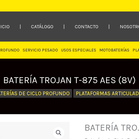
ICIO
|
CATÁLOGO
|
CONTACTO
|
NOSOTR
PROFUNDO
SERVICIO PESADO
USOS ESPECIALES
MOTOBATERÍAS
PL
BATERÍA TROJAN T-875 AES (8V)
TERÍAS DE CICLO PROFUNDO
PLATAFORMAS ARTICULA
BATERÍA TRO