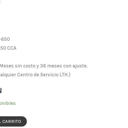
s
1-650
650 CCA
 Meses sin costo y 36 meses con ajuste.
ualquier Centro de Servicio LTH.)
N
onibles
L CARRITO