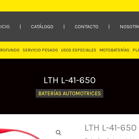
ICIO
|
CATÁLOGO
|
CONTACTO
|
NOSOTR
PROFUNDO
SERVICIO PESADO
USOS ESPECIALES
MOTOBATERÍAS
PL
LTH L-41-650
BATERÍAS AUTOMOTRICES
LTH L-41-650