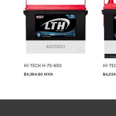
AGOTADO
HI-TECH H-75-650
HI-TE
$
4,384.80 MXN
$
4,23