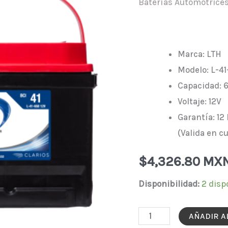
Baterías Automotrice
Marca: LTH
Modelo: L-4
Capacidad: 
Voltaje: 12V
Garantía: 12
(Valida en c
$
4,326.80 MX
Disponibilidad:
2 disp
LTH
AÑADIR A