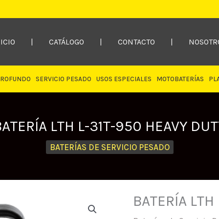
ICIO
|
CATÁLOGO
|
CONTACTO
|
NOSOTR
PROFUNDO
SERVICIO PESADO
USOS ESPECIALES
MOTOBATERÍAS
PL
BATERÍA LTH L-31T-950 HEAVY DUT
BATERÍAS DE SERVICIO PESADO
BATERÍA LTH