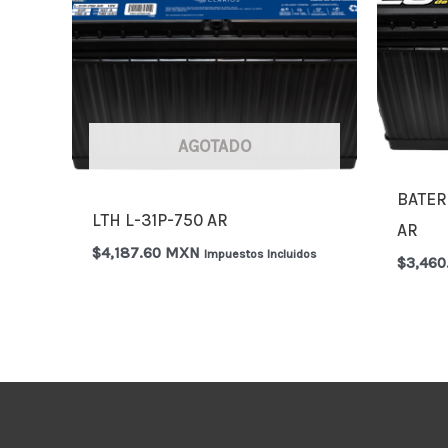
AGOTADO
BATER
LTH L-31P-750 AR
AR
$
4,187.60 MXN
Impuestos Incluidos
$
3,46