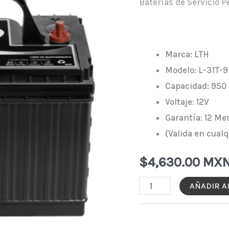
Baterías de Servicio 
Marca: LTH
Modelo: L-31T-
Capacidad: 950
Voltaje: 12V
Garantía: 12 Me
(Valida en cualq
$
4,630.00 MX
BATERÍA
AÑADIR A
LTH
L-