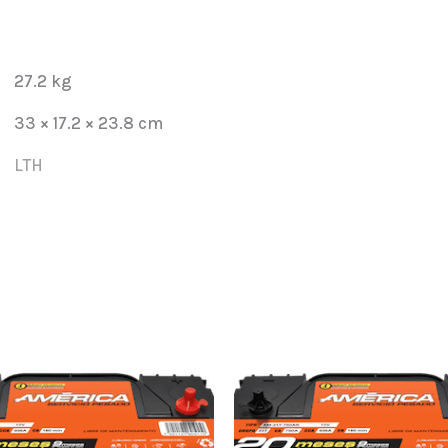
31T-
950
HEAVY
27.2 kg
DUTY
33 × 17.2 × 23.8 cm
cantidad
LTH