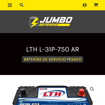
Ir
al
contenido
LTH L-31P-750 AR
BATERÍAS DE SERVICIO PESADO