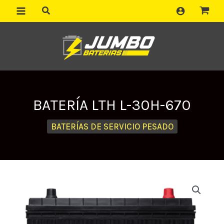
Ir
al
contenido
BATERÍA LTH L-30H-670
BATERÍAS DE SERVICIO PESADO