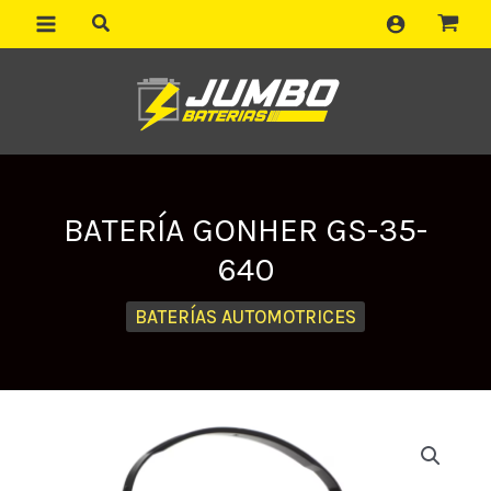
Ir
al
contenido
BATERÍA GONHER GS-35-
640
BATERÍAS AUTOMOTRICES