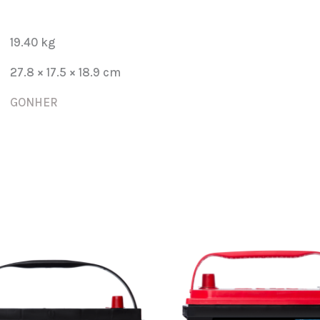
48-
700
19.40 kg
cantidad
27.8 × 17.5 × 18.9 cm
GONHER