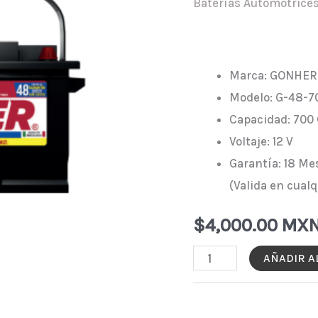
Baterías Automotrice
Marca: GONHER
Modelo: G-48-7
Capacidad: 700
Voltaje: 12 V
Garantía: 18 Me
(Valida en cual
$
4,000.00 MX
BATERÍA
AÑADIR A
GONHER
G-