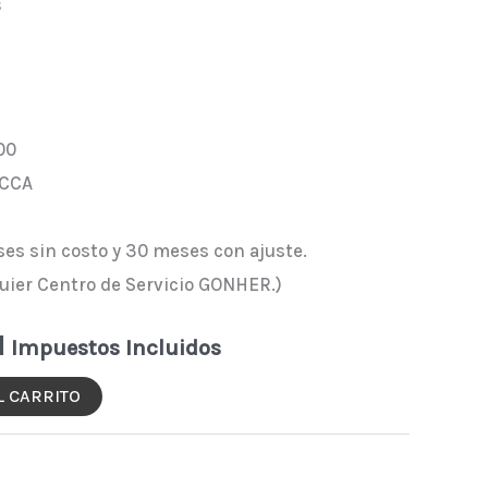
s
00
 CCA
ses sin costo y 30 meses con ajuste.
quier Centro de Servicio GONHER.)
N
Impuestos Incluidos
L CARRITO