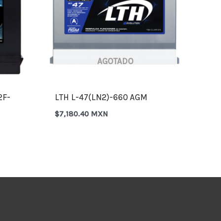
AGOTADO
2F-
LTH L-47(LN2)-660 AGM
$
7,180.40 MXN