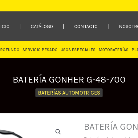
ICIO
|
CATÁLOGO
|
CONTACTO
|
NOSOTR
PROFUNDO
SERVICIO PESADO
USOS ESPECIALES
MOTOBATERÍAS
PL
BATERÍA GONHER G-48-700
BATERÍAS AUTOMOTRICES
BATERÍA GON