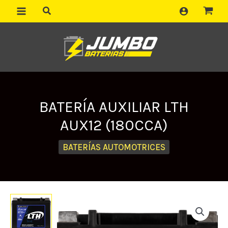
Ir
al
contenido
BATERÍA AUXILIAR LTH
AUX12 (180CCA)
BATERÍAS AUTOMOTRICES