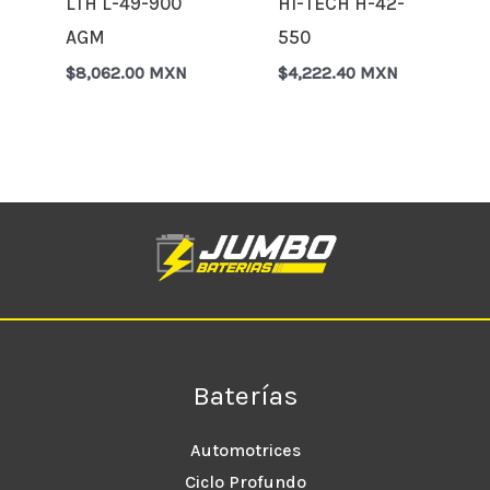
LTH L-49-900
HI-TECH H-42-
AGM
550
$
8,062.00 MXN
$
4,222.40 MXN
Baterías
Automotrices
Ciclo Profundo