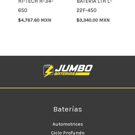
HI-TECH H-34-
BATERÍA LTH L-
650
22F-450
$
4,767.60 MXN
$
3,340.00 MXN
Baterías
Automotrices
Ciclo Profundo