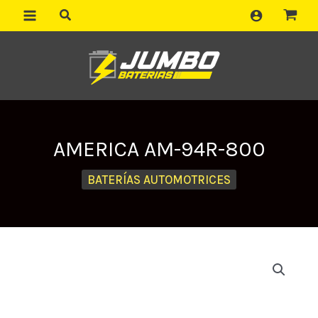
Ir
al
contenido
AMERICA AM-94R-800
BATERÍAS AUTOMOTRICES