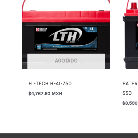
AGOTADO
HI-TECH H-41-750
BATER
550
$
4,767.60 MXN
$
3,59